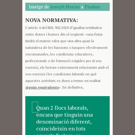
Imatge de
Joseph Mucira
a
Pixabay
NOVA NORMATIVA:
L’article 4 del RDL 902/2020 d’igualtat retributiva
entre dones i homes diu el següent: «una feina
tindrà el mateix valor que una altra quan la
naturalesa de les funcions o tasques efectivament
encomanades, les condicions educatives,
professionals o de formació exigides per al seu
exercici, els factors estrictament relacionats amb el
seu exercici i les condicions laborals en què
aquestes activitats es duen a terme en realitat
siguin equivalents
». En definitiva,
Quan 2 llocs laborals,
encara que tinguin una
denominació diferent,
coincideixin en tots