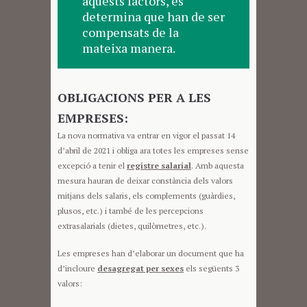
aquests factors, es
determina que han de ser
compensats de la
mateixa manera.
OBLIGACIONS PER A LES
EMPRESES:
La nova normativa va entrar en vigor el passat 14
d’abril de 2021 i obliga ara totes les empreses sense
excepció a tenir el
registre salarial
. Amb aquesta
mesura hauran de deixar constància dels valors
mitjans dels salaris, els complements (guàrdies,
plusos, etc.) i també de les percepcions
extrasalarials (dietes, quilòmetres, etc.).
Les empreses han d’elaborar un document que ha
d’incloure
desagregat per sexes
els següents 3
valors: