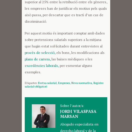
superior al 25% entre la retribució entre els gèneres,
les empreses han de justificar els motius pels quals
això passa, per descartar que es tracti d’un cas de
discriminació.
Per aquest motiu és important comptar amb dades
sobre pretensions salarials superiors a la mitjana
que hagin estat sol·licitades durant entrevistes al
procés de selecció,
els bons, les modificacions als
plans de carrera,
las baixes mèdiques o les
excedències laborals,
per esmentar alguns
exemples.
Etiquetes:
Bretxa salarial
,
Empreses
,
Nova normativa
,
Registre
salarial obligatori
Sobre l’autor/a
JORDI VILASPASA
MARSAN
Abogado especialista en
derecho laboral y de la