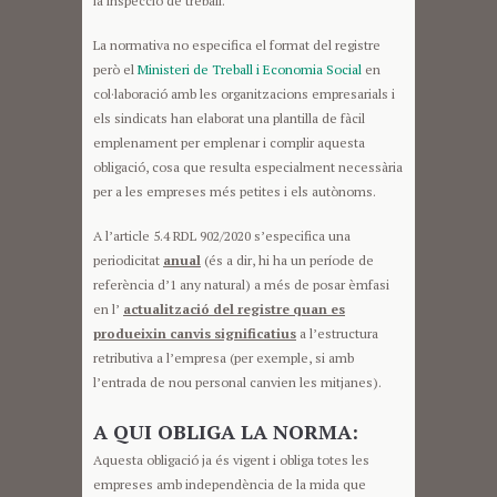
la inspecció de treball.
La normativa no especifica el format del registre
però el
Ministeri de Treball i Economia Social
en
col·laboració amb les organitzacions empresarials i
els sindicats han elaborat una plantilla de fàcil
emplenament per emplenar i complir aquesta
obligació, cosa que resulta especialment necessària
per a les empreses més petites i els autònoms.
A l’article 5.4 RDL 902/2020 s’especifica una
periodicitat
anual
(és a dir, hi ha un període de
referència d’1 any natural) a més de posar èmfasi
en l’
actualització del registre quan es
produeixin canvis significatius
a l’estructura
retributiva a l’empresa (per exemple, si amb
l’entrada de nou personal canvien les mitjanes).
A QUI OBLIGA LA NORMA:
Aquesta obligació ja és vigent i obliga totes les
empreses amb independència de la mida que