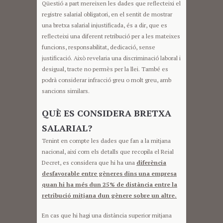
Qüestió a part mereixen les dades que reflecteixi el
registre salarial obligatori, en el sentit de mostrar
una bretxa salarial injustificada, és a dir, que es
reflecteixi una diferent retribució per a les mateixes
funcions, responsabilitat, dedicació, sense
justificació. Això revelaria una discriminació laboral i
desigual, tracte no permès per la llei. També es
podrà considerar infracció greu o molt greu, amb
sancions similars.
QUÈ ES CONSIDERA BRETXA
SALARIAL?
Tenint en compte les dades que fan a la mitjana
nacional, així com els detalls que recopila el Reial
Decret, es considera que hi ha una
diferència
desfavorable entre gèneres dins una empresa
quan hi ha més dun 25% de distància entre la
retribució mitjana dun gènere sobre un altre.
En cas que hi hagi una distància superior mitjana