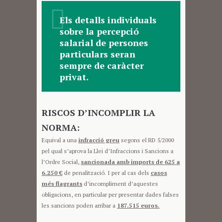
Els detalls individuals
sobre la percepció
salarial de persones
particulars seran
sempre de caràcter
privat.
RISCOS D’INCOMPLIR LA
NORMA:
Equival a una
infracció greu
segons el RD 5/2000
pel qual s’aprova la Llei d’Infraccions i Sancions a
l’Ordre Social,
sancionada amb imports de 625 a
6.250 €
de penalització. I per al cas dels
casos
més flagrants
d’incompliment d’aquestes
obligacions, en particular per presentar dades falses
les sancions poden arribar a
187.515 euros.