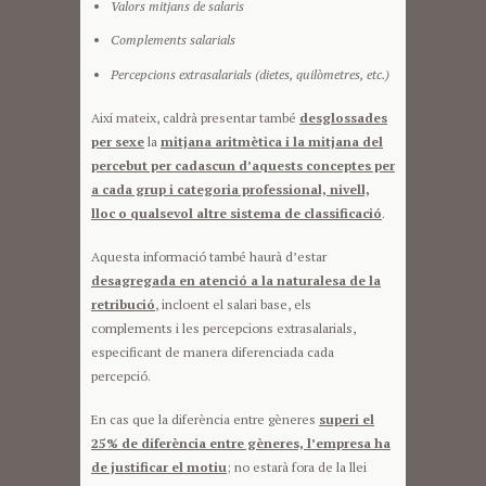
Valors mitjans de salaris
Complements salarials
Percepcions extrasalarials (dietes, quilòmetres, etc.)
Així mateix, caldrà presentar també
desglossades
per sexe
la
mitjana aritmètica i la mitjana del
percebut per cadascun d’aquests conceptes per
a cada grup i categoria professional, nivell,
lloc o qualsevol altre sistema de classificació
.
Aquesta informació també haurà d’estar
desagregada en atenció a la naturalesa de la
retribució
, incloent el salari base, els
complements i les percepcions extrasalarials,
especificant de manera diferenciada cada
percepció.
En cas que la diferència entre gèneres
superi el
25% de diferència entre gèneres, l’empresa ha
de justificar el motiu
; no estarà fora de la llei