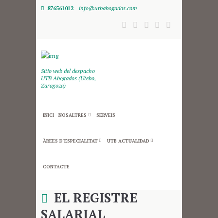
876561012
info@utbabogados.com
Sitio web del despacho
UTB Abogados (Utebo,
Zaragoza)
INICI
NOSALTRES
SERVEIS
ÀREES D´ESPECIALITAT
UTB ACTUALIDAD
CONTACTE
EL REGISTRE
SALARIAL