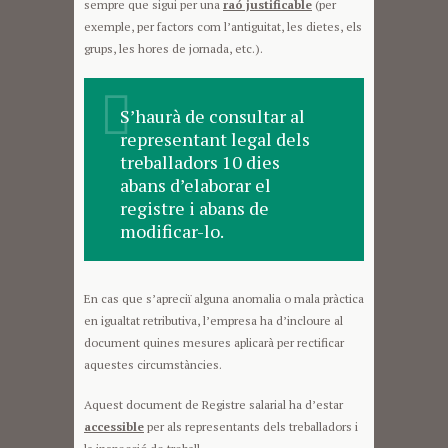
sempre que sigui per una
raó justificable
(per
exemple, per factors com l’antiguitat, les dietes, els
grups, les hores de jornada, etc.).
S’haurà de consultar al
representant legal dels
treballadors 10 dies
abans d’elaborar el
registre i abans de
modificar-lo.
En cas que s’apreciï alguna anomalia o mala pràctica
en igualtat retributiva, l’empresa ha d’incloure al
document quines mesures aplicarà per rectificar
aquestes circumstàncies.
Aquest document de Registre salarial ha d’estar
accessible
per als representants dels treballadors i