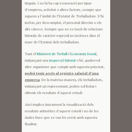
tinguin. I no hi ha cap exoneració per tipus
d’empresa, activitat o altres factors, sempre que
siguem a l’àmbit de l’Estatut de Treballadors. S’hi
inclou, per descomptat, el personal directiu o els
alts càrrecs. Sempre que no es tracti de relacions
laborals de caràcter especial no incloses dins el
marc de l’Estatut dels treballadors.
Tant el
Ministeri de Treball i Economia Social
,
mitjançant una
inspecció laboral
o bé, qualsevol
altre organisme que compti amb aquesta potestat,
podrà tenir accés al registre salarial d’una
empresa
. De la mateixa manera, els treballadors,
mitjançant un representant, poden sol·licitar i
obtenir els resultats d’aquest estudi.
Això implica únicament la visualització dels
resultats aritmètics d’aquest estudi i no de les
dades base que es van fer servir amb aquesta
finalitat.