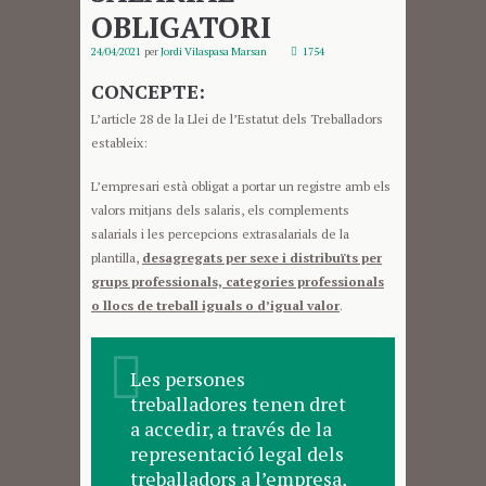
OBLIGATORI
24/04/2021
per
Jordi Vilaspasa Marsan
1754
CONCEPTE:
L’article 28 de la Llei de l’Estatut dels Treballadors
estableix:
L’empresari està obligat a portar un registre amb els
valors mitjans dels salaris, els complements
salarials i les percepcions extrasalarials de la
plantilla,
desagregats per sexe i distribuïts per
grups professionals, categories professionals
o llocs de treball iguals o d’igual valor
.
Les persones
treballadores tenen dret
a accedir, a través de la
representació legal dels
treballadors a l’empresa,