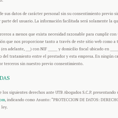
o.
e sus datos de carácter personal sin su consentimiento previo sin
r parte del usuario. La información facilitada será solamente la 
rceros a menos que exista necesidad razonable para cumplir con un
ón que nos proporcione tanto a través de este sitio web como a tr
n adelante, ___) con NIF ______ y ​​domicilio fiscal ubicado en ____
 del tratamiento entre el prestador y esta empresa. En ningún c
r terceros sin nuestro previo consentimiento.
ADAS
de los siguientes derechos ante UTB Abogados S.C.P. presentando 
com
, indicando como Asunto: “PROTECCION DE DATOS: DERECHOS
 ley.