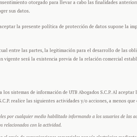
onsentimiento otorgado para llevar a cabo las finalidades anterio
oger sus datos.
 aceptar la presente política de protección de datos supone la impos
al entre las partes, la legitimación para el desarrollo de las obli
n vigente será la existencia previa de la relación comercial establ
los sistemas de información de UTB Abogados S.C.P. Al aceptar la
P. realice las siguientes actividades y/o acciones, a menos que e
s por cualquier medio habilitado informando a los usuarios de las acti
s relacionados con la actividad.
e el envío de comunicaciones comerciales por vía electrónica mediante